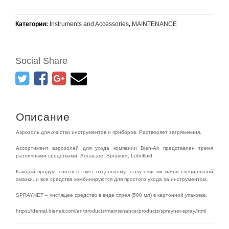
Категории:
Instruments and Accessories
,
MAINTENANCE
Social Share
Описание
Аэрозоль для очистки инструментов и приборов. Растворяет загрязнения.
Ассортимент аэрозолей для ухода компании Bien-Air представлен тремя
различными средствами: Aquacare, Spraynet, Lubrifluid.
Каждый продукт соответствует отдельному этапу очистки и/или специальной
смазки, и все средства комбинируются для простого ухода за инструментом.
SPRAYNET – чистящее средство в виде спрея (500 мл) в картонной упаковке.
https://dental.bienair.com/en/products/maintenance/products/spraynet-spray.html