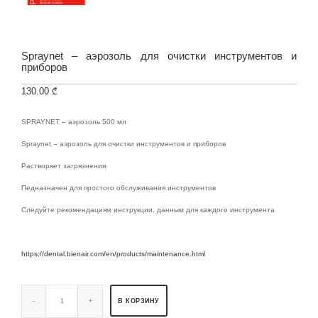
Spraynet – аэрозоль для очистки инструментов и
приборов
130.00
₾
SPRAYNET – аэрозоль 500 мл
Spraynet – аэрозоль для очистки инструментов и приборов
Растворяет загрязнения
Педназначен для простого обслуживания инструментов
Следуйте рекомендациям инструкции, данным для каждого инструмента
https://dental.bienair.com/en/products/maintenance.html
В КОРЗИНУ