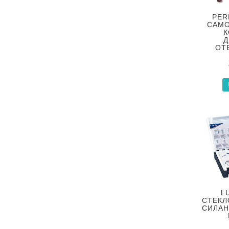
PER
САМО
К
Д
ОТ
L
СТЕКЛ
СИЛА