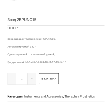
Зонд 2BPUNC15
50.00
₾
Зонд парадонтологический PCPUNC15,
Автоклавируемый 132 °
Односторонний с силиконовой ручкой,
Градуированй1-2-3-4-5-6-7-8-9-10-11-12-13-14-15,
В КОРЗИНУ
Категории:
Instruments and Accessories
,
Theraphy / Prosthetics