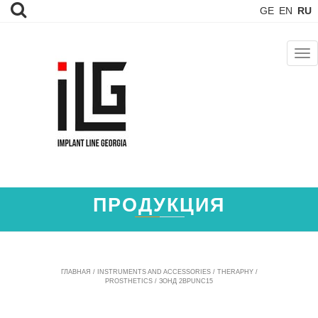
GE
EN
RU
TOG
NAV
ПРОДУКЦИЯ
ГЛАВНАЯ
/
INSTRUMENTS AND ACCESSORIES
/
THERAPHY /
PROSTHETICS
/ ЗОНД 2BPUNC15