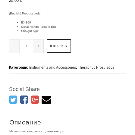
25.00
₾
(English) Product code:
EXS96
Metal Handle_Single-End
Straight type
В КОРЗИНУ
Категории:
Instruments and Accessories
,
Theraphy / Prosthetics
Social Share
Описание
Металлическая ручка с одним концом