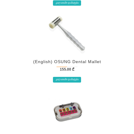
ᲙᲐᲚᲐᲗᲐᲨᲘ ᲓᲐᲛᲐᲢᲔᲑᲐ
(English) OSUNG Dental Mallet
155.00
₾
ᲙᲐᲚᲐᲗᲐᲨᲘ ᲓᲐᲛᲐᲢᲔᲑᲐ