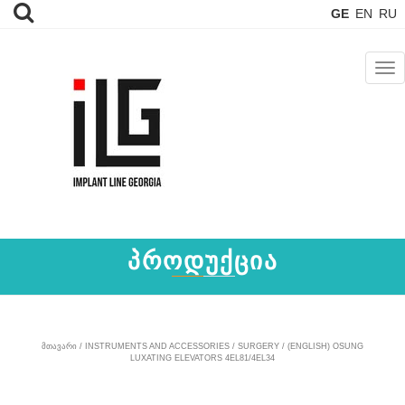
GE
EN
RU
TOG
NAV
ᲞᲠᲝᲓᲣᲥᲪᲘᲐ
ᲛᲗᲐᲕᲐᲠᲘ
/
INSTRUMENTS AND ACCESSORIES
/
SURGERY
/ (ENGLISH) OSUNG
LUXATING ELEVATORS 4EL81/4EL34