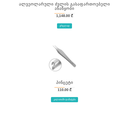
Ალვეოლარული Ძვლის Გასაფართოებელი
Ანაწყობი
1,148.00
₾
ᲕᲠᲪᲚᲐᲓ
Პინცეტი
110.00
₾
ᲙᲐᲚᲐᲗᲐᲨᲘ ᲓᲐᲛᲐᲢᲔᲑᲐ