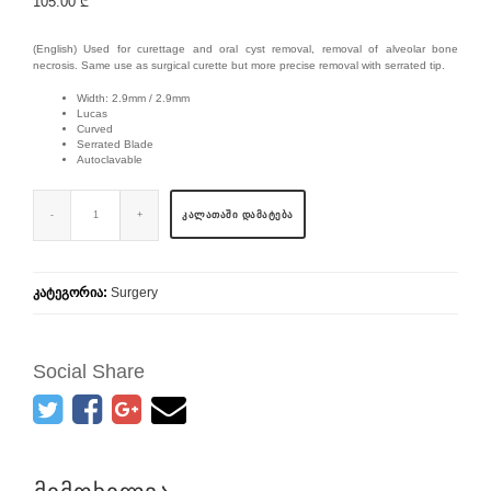
105.00
₾
(English) Used for curettage and oral cyst removal, removal of alveolar bone
necrosis. Same use as surgical curette but more precise removal with serrated tip.
Width: 2.9mm / 2.9mm
Lucas
Curved
Serrated Blade
Autoclavable
ᲙᲐᲚᲐᲗᲐᲨᲘ ᲓᲐᲛᲐᲢᲔᲑᲐ
კატეგორია:
Surgery
Social Share