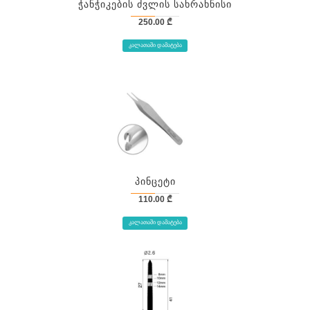
Ჭანჭიკების Ძვლის Სახრახნისი
250.00
₾
ᲙᲐᲚᲐᲗᲐᲨᲘ ᲓᲐᲛᲐᲢᲔᲑᲐ
Პინცეტი
110.00
₾
ᲙᲐᲚᲐᲗᲐᲨᲘ ᲓᲐᲛᲐᲢᲔᲑᲐ