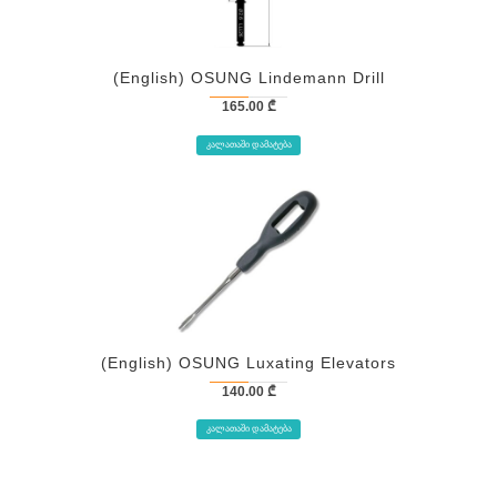
(English) OSUNG Lindemann Drill
165.00
₾
ᲙᲐᲚᲐᲗᲐᲨᲘ ᲓᲐᲛᲐᲢᲔᲑᲐ
(English) OSUNG Luxating Elevators
140.00
₾
ᲙᲐᲚᲐᲗᲐᲨᲘ ᲓᲐᲛᲐᲢᲔᲑᲐ