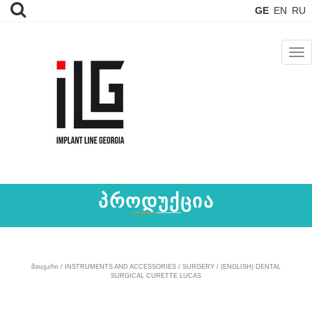
GE
EN
RU
TOG
NAV
ᲞᲠᲝᲓᲣᲥᲪᲘᲐ
ᲛᲗᲐᲕᲐᲠᲘ
/
INSTRUMENTS AND ACCESSORIES
/
SURGERY
/ (ENGLISH) DENTAL
SURGICAL CURETTE LUCAS